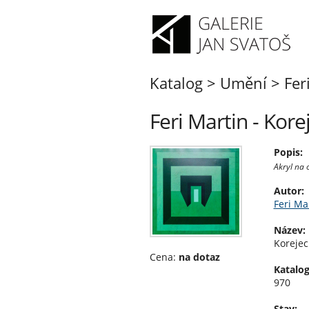
Katalog
>
Umění
>
Fer
Feri Martin - Kor
Popis:
Akryl na 
Autor:
Feri Ma
Název:
Korejec
Cena:
na dotaz
Katalog
970
Stav: