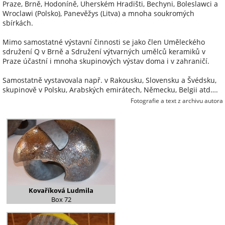
Praze, Brně, Hodoníně, Uherském Hradišti, Bechyni, Boleslawci a
Wroclawi (Polsko), Panevěžys (Litva) a mnoha soukromých
sbírkách.
Mimo samostatné výstavní činnosti se jako člen Uměleckého
sdružení Q v Brně a Sdružení výtvarných umělců keramiků v
Praze účastní i mnoha skupinových výstav doma i v zahraničí.
Samostatně vystavovala např. v Rakousku, Slovensku a Švédsku,
skupinově v Polsku, Arabských emirátech, Německu, Belgii atd….
Fotografie a text z archivu autora
Kovaříková Ludmila
Box 72