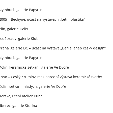
Nymburk, galerie Papyrus
2005 – Bechyně, účast na výstavách „Letní plastika“
lín, galerie Helix
rady, galerie Klub
Praha, galerie DC – účast na výstavě „Defilé, aneb český design“
Nymburk, galerie Papyrus
Kolín, keramické setkání, galerie Ve Dvoře
1998 – Český Krumlov, mezinárodní výstava keramické tvorby
Kolín, setkání mladých, galerie Ve Dvoře
Kersko, Lesní atelier Kuba
ec, galerie Studna