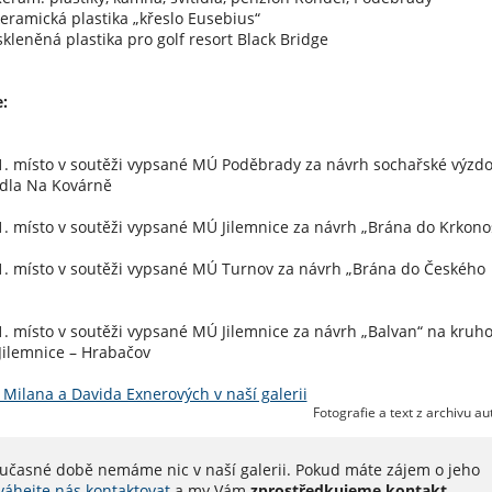
cká plastika „křeslo Eusebius“
skleněná plastika pro golf resort Black Bridge
:
1. místo v soutěži vypsané MÚ Poděbrady za návrh sochařské výzd
dla Na Kovárně
1. místo v soutěži vypsané MÚ Jilemnice za návrh „Brána do Krkono
1. místo v soutěži vypsané MÚ Turnov za návrh „Brána do Českého
1. místo v soutěži vypsané MÚ Jilemnice za návrh „Balvan“ na kruh
Jilemnice – Hrabačov
 Milana a Davida Exnerových v naší galerii
Fotografie a text z archivu au
oučasné době nemáme nic v naší galerii. Pokud máte zájem o jeho
váhejte nás kontaktovat
a my Vám
zprostředkujeme kontakt
.