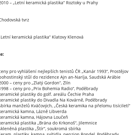
2010 – „Letní keramická plastika“ Roztoky u Prahy
Chodovská tvrz
„Letní keramická plastika“ Klatovy Klenová
e:
ceny pro vyhlášení nejlepších tenistů ČR „Kanár 1993“, Prostějov
pohostinský stůl do rezidence Ajn an-Naríja, Saudská Arábie
2000 – ceny pro „Zlatý Gordon“, Zlín
1998 – ceny pro „Prix Bohemia Radio“, Poděbrady
keramické plastiky do golf. areálu Čechie Praha
keramické plastiky do Divadla Na Kovárně, Poděbrady
sbírka manželů Kváčových, „Česká keramika na přelomu tisíciletí“
keramická kamna, Lázně Libverda
keramická kamna, Hájovna Loučeň
keramická plastika „Brána do Krkonoš“, Jilemnice
skleněná plastika „Štír“, soukromá sbírka
 plastiky, kamna, svítidla, penzion Rondel, Poděbrady