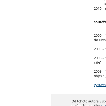
kerami
2010 – 
soutěže
2000 – 
do Diva
2005 – 
2006 – 
ráje“
2009 – 
objezd 
Výstava
Od tohoto autora v s
umělecké plastiky,
ne