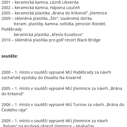
2001 – keramická kamna, Lázně Libverda
2002 – keramická kamna, Hájovna Loučeň
2005 – keramická plastika „Brána do Krkonoš“, Jilemnice
2009 – skleněná plastika „Štír“, soukromá sbírka
Keram. plastiky, kamna, svítidla, penzion Rondel,
Poděbrady
keramická plastika „křeslo Eusebius“
2010 – skleněná plastika pro golf resort Black Bridge
soutěže:
2000 – 1. místo v soutěži vypsané MÚ Poděbrady za návrh
sochařské výzdoby do Divadla Na Kovárně
2005 – 1. místo v soutěži vypsané MÚ Jilemnice za návrh „Brána
do Krkonoš“
2006 – 1. místo v soutěži vypsané MÚ Turnov za návrh „Brána do
Českého ráje“
2009 – 1. místo v soutěži vypsané MÚ Jilemnice za návrh
„Balvan“ na kruhový objezd Jilemnice – Hrabačov