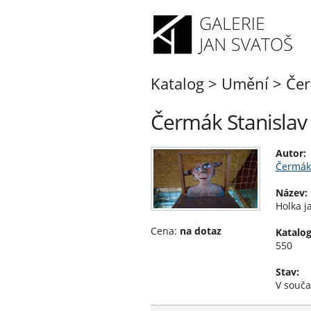
Katalog
>
Umění
>
Čer
Čermák Stanislav 
Autor:
Čermák 
Název:
Holka j
Cena:
na dotaz
Katalog
550
Stav:
V souča