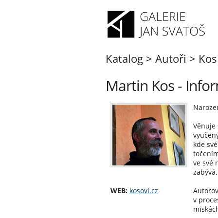
Katalog
>
Autoři
>
Kos
Martin Kos - Info
Narozen
Věnuje 
vyučený
kde své
točením
ve své 
zabývá.
WEB:
kosovi.cz
Autorov
v proce
miskách