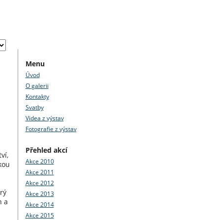
Menu
Úvod
O galerii
Kontakty
Svatby
Videa z výstav
Fotografie z výstav
Přehled akcí
ví,
Akce 2010
kou
Akce 2011
Akce 2012
rý
Akce 2013
h a
Akce 2014
Akce 2015