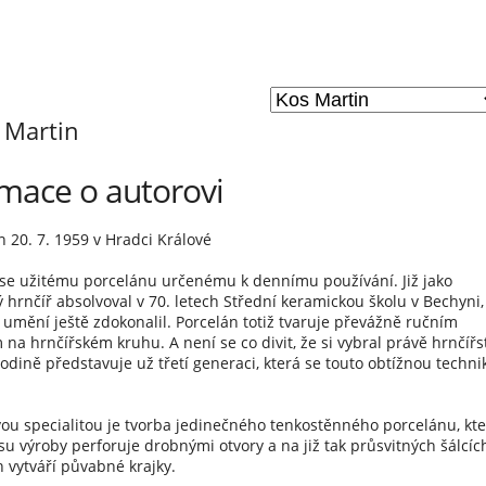
 Martin
rmace o autorovi
 20. 7. 1959 v Hradci Králové
se užitému porcelánu určenému k dennímu používání. Již jako
 hrnčíř absolvoval v 70. letech Střední keramickou školu v Bechyni,
 umění ještě zdokonalil. Porcelán totiž tvaruje převážně ručním
 na hrnčířském kruhu. A není se co divit, že si vybral právě hrnčířst
rodině představuje už třetí generaci, která se touto obtížnou techni
ou specialitou je tvorba jedinečného tenkostěnného porcelánu, kte
su výroby perforuje drobnými otvory a na již tak průsvitných šálcíc
 vytváří půvabné krajky.