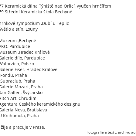
77 Keramická dílna Týniště nad Orlicí, vyučen hrnčířem
79 Střední Keramická škola Bechyně
hrnkové sympozium ,Dubí u Teplic
Světlo a stín, Louny
 Muzeum ,Bechyně
PKO, Pardubice
 Muzeum ,Hradec Králové
Galerie dílo, Pardubice
Walbrzich, Polsko
Galerie Fišer, Hradec Králové
 Fondu, Praha
 Supraclub, Praha
Galerie Mozart, Praha
San Gallen, Švýcarsko
Ritch Art, Chrudim
Agentura Českého keramického designu
Galeria Nova, Bratislava
U Knihomola, Praha
žije a pracuje v Praze.
Fotografie a text z archivu au