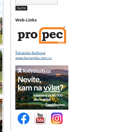
Web-Links
Štěpánka Bašková
www.keramika-ckm.cz